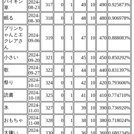
バイキン
2024-
317
0
1
49
10
490
0.925873%
08-23
草
2024-
眠る
318
0
1
48
10
480
0.906978%
08-30
プリンち
ゃんとエ
2024-
319
0
1
47
10
470
0.888083%
09-06
クレアさ
ん
2024-
小さい
321
0
1
45
10
450
0.850292%
09-20
2024-
歌
322
0
1
44
10
440
0.831397%
09-27
2024-
祭り
324
0
1
42
10
420
0.793606%
10-11
2024-
読書
325
0
1
41
10
410
0.774710%
10-18
2024-
氷
327
0
1
39
10
390
0.736920%
11-01
2024-
おもちゃ
328
0
1
38
10
380
0.718024%
11-08
2024-
大嫌い
330
0
1
36
10
360
0.680234%