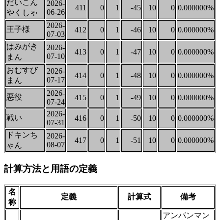
だいこん
2026-
411
0
1
-45
10
0
0.000000%
06-26
やくしゃ
2026-
王子様
412
0
1
-46
10
0
0.000000%
07-03
はみがき
2026-
413
0
1
-47
10
0
0.000000%
07-10
まん
おむすび
2026-
414
0
1
-48
10
0
0.000000%
07-17
まん
2026-
悪役
415
0
1
-49
10
0
0.000000%
07-24
2026-
戦い
416
0
1
-50
10
0
0.000000%
07-31
ドキンち
2026-
417
0
1
-51
10
0
0.000000%
08-07
ゃん
計算方法と用語の定義
名
定義
計算式
備考
称
アンパンマン