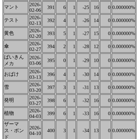
2026-
マント
391
6
1
-25
16
0
0.000000%
02-06
2026-
テスト
392
4
1
-26
14
0
0.000000%
02-13
2026-
黄色
393
5
1
-27
15
0
0.000000%
02-20
2026-
傘
394
2
1
-28
12
0
0.000000%
02-27
ばいきん
2026-
395
0
1
-29
10
0
0.000000%
03-06
メカ
2026-
おばけ
396
4
1
-30
14
0
0.000000%
03-13
2026-
雪
397
3
1
-31
13
0
0.000000%
03-20
2026-
発明
398
6
1
-32
16
0
0.000000%
03-27
2026-
植物
399
6
1
-33
16
0
0.000000%
04-03
ザーマ
2026-
ス・ボン
400
3
1
-34
13
0
0.000000%
04-10
ド