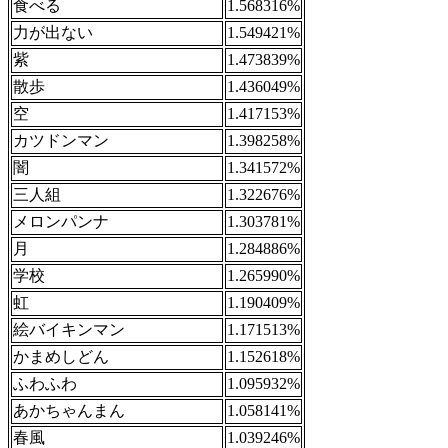
食べる
1.568316%
力が出ない
1.549421%
紫
1.473839%
散歩
1.436049%
空
1.417153%
カツドンマン
1.398258%
闇
1.341572%
三人組
1.322676%
メロンパンナ
1.303781%
月
1.284886%
学校
1.265990%
虹
1.190409%
絵バイキンマン
1.171513%
かまめしどん
1.152618%
ふわふわ
1.095932%
あかちゃんまん
1.058141%
春風
1.039246%