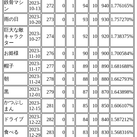
鉄骨マシ
2023-
272
0
1
94
10
940
1.776165%
10-13
ン
2023-
雨の日
273
0
1
93
10
930
1.757270%
10-20
巨大な敵
2023-
キャラク
274
0
1
92
10
920
1.738375%
10-27
ター
2023-
お姫様
276
0
1
90
10
900
1.700584%
11-10
2023-
帽子
277
0
1
89
10
890
1.681688%
11-17
2023-
朝
278
0
1
88
10
880
1.662793%
11-24
2023-
黒
279
0
1
87
10
870
1.643898%
12-01
かつぶし
2023-
281
0
1
85
10
850
1.606107%
12-15
まん
2023-
ドライブ
282
0
1
84
10
840
1.587212%
12-22
2023-
食べる
283
0
1
83
10
830
1.568316%
12-29