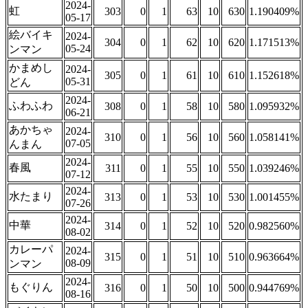
2024-
虹
303
0
1
63
10
630
1.190409%
05-17
絵バイキ
2024-
304
0
1
62
10
620
1.171513%
05-24
ンマン
かまめし
2024-
305
0
1
61
10
610
1.152618%
05-31
どん
2024-
ふわふわ
308
0
1
58
10
580
1.095932%
06-21
あかちゃ
2024-
310
0
1
56
10
560
1.058141%
07-05
んまん
2024-
春風
311
0
1
55
10
550
1.039246%
07-12
2024-
水たまり
313
0
1
53
10
530
1.001455%
07-26
2024-
中華
314
0
1
52
10
520
0.982560%
08-02
カレーパ
2024-
315
0
1
51
10
510
0.963664%
08-09
ンマン
2024-
もぐりん
316
0
1
50
10
500
0.944769%
08-16