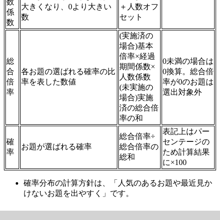
数
大きくなり、0より大きい
＋人数オフ
係
数
セット
数
(実施済の
場合)基本
倍率×経過
総
0未満の場合は
期間係数×
合
各お題の選ばれる確率の比
0換算。総合倍
人数係数
倍
率を表した数値
率が0のお題は
(未実施の
率
選出対象外
場合)実施
済の総合倍
率の和
表記上はパー
総合倍率÷
確
センテージの
お題が選ばれる確率
総合倍率の
率
ため計算結果
総和
に×100
確率分布の計算方針は、「人気のあるお題や最近見か
けないお題を出やすく」です。