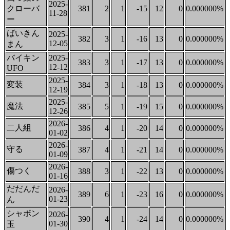
2025-
クローバ
381
2
1
-15
12
0
0.000000%
11-28
ー
ばいきん
2025-
382
3
1
-16
13
0
0.000000%
12-05
まん
バイキン
2025-
383
3
1
-17
13
0
0.000000%
12-12
UFO
2025-
変装
384
3
1
-18
13
0
0.000000%
12-19
2025-
魔法
385
5
1
-19
15
0
0.000000%
12-26
2026-
二人組
386
4
1
-20
14
0
0.000000%
01-02
2026-
守る
387
4
1
-21
14
0
0.000000%
01-09
2026-
傷つく
388
3
1
-22
13
0
0.000000%
01-16
だだんだ
2026-
389
6
1
-23
16
0
0.000000%
01-23
ん
シャボン
2026-
390
4
1
-24
14
0
0.000000%
01-30
玉