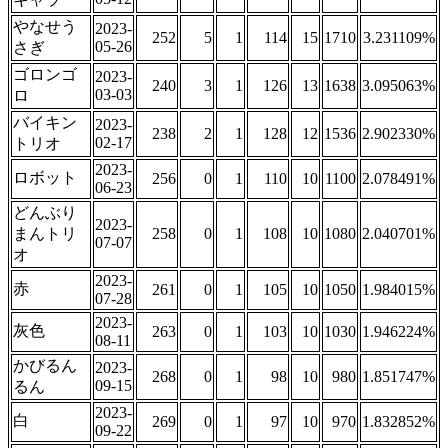
やなせう
2023-
252
5
1
114
15
1710
3.231109%
05-26
さぎ
ゴロンゴ
2023-
240
3
1
126
13
1638
3.095063%
03-03
ロ
バイキン
2023-
238
2
1
128
12
1536
2.902330%
02-17
トリオ
2023-
ロボット
256
0
1
110
10
1100
2.078491%
06-23
どんぶり
2023-
まんトリ
258
0
1
108
10
1080
2.040701%
07-07
オ
2023-
赤
261
0
1
105
10
1050
1.984015%
07-28
2023-
灰色
263
0
1
103
10
1030
1.946224%
08-11
かびるん
2023-
268
0
1
98
10
980
1.851747%
09-15
るん
2023-
白
269
0
1
97
10
970
1.832852%
09-22