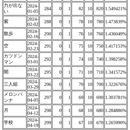
力が出な
2024-
284
0
1
82
10
820
1.549421%
01-05
い
2024-
紫
288
0
1
78
10
780
1.473839%
02-02
2024-
散歩
290
0
1
76
10
760
1.436049%
02-16
2024-
空
291
0
1
75
10
750
1.417153%
02-23
カツドン
2024-
292
0
1
74
10
740
1.398258%
03-01
マン
2024-
闇
295
0
1
71
10
710
1.341572%
03-22
2024-
三人組
296
0
1
70
10
700
1.322676%
03-29
メロンパ
2024-
297
0
1
69
10
690
1.303781%
04-05
ンナ
2024-
月
298
0
1
68
10
680
1.284886%
04-12
2024-
学校
299
0
1
67
10
670
1.265990%
04-19