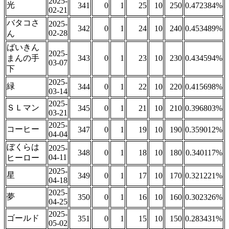
2025-
光
341
0
1
25
10
250
0.472384%
02-21
バタコさ
2025-
342
0
1
24
10
240
0.453489%
02-28
ん
ばいきん
2025-
まんの手
343
0
1
23
10
230
0.434594%
03-07
下
2025-
緑
344
0
1
22
10
220
0.415698%
03-14
2025-
ＳＬマン
345
0
1
21
10
210
0.396803%
03-21
2025-
コーヒー
347
0
1
19
10
190
0.359012%
04-04
ぼくらは
2025-
348
0
1
18
10
180
0.340117%
04-11
ヒーロー
2025-
星
349
0
1
17
10
170
0.321221%
04-18
2025-
夢
350
0
1
16
10
160
0.302326%
04-25
2025-
ゴールド
351
0
1
15
10
150
0.283431%
05-02