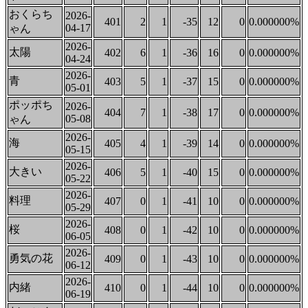
おくらち
2026-
401
2
1
-35
12
0
0.000000%
04-17
ゃん
2026-
太陽
402
6
1
-36
16
0
0.000000%
04-24
2026-
青
403
5
1
-37
15
0
0.000000%
05-01
ポッポち
2026-
404
7
1
-38
17
0
0.000000%
05-08
ゃん
2026-
海
405
4
1
-39
14
0
0.000000%
05-15
2026-
大きい
406
5
1
-40
15
0
0.000000%
05-22
2026-
料理
407
0
1
-41
10
0
0.000000%
05-29
2026-
桜
408
0
1
-42
10
0
0.000000%
06-05
2026-
勇気の花
409
0
1
-43
10
0
0.000000%
06-12
2026-
内緒
410
0
1
-44
10
0
0.000000%
06-19