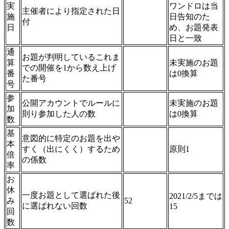
実
ワンドロは当
主催者により指定された日
施
日告知のた
付
日
め、お題発表
日と一致
通
お題が判明しているこれま
算
未実施のお題
での開催を1から数え上げ
番
は0換算
た番号
号
参
公開アカウントでルールに
未実施のお題
加
則り参加した人の数
は0換算
数
基
意図的に特定のお題を出や
本
すく（出にくく）するため
原則1
倍
の係数
率
お
休
一度お題として選ばれた後
2021/2/5までは
み
52
に選ばれない回数
15
回
数