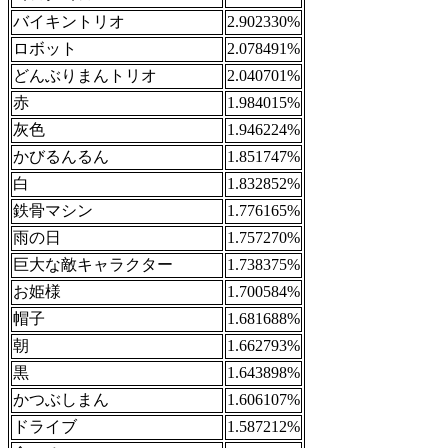
バイキントリオ
2.902330%
ロボット
2.078491%
どんぶりまんトリオ
2.040701%
赤
1.984015%
灰色
1.946224%
かびるんるん
1.851747%
白
1.832852%
鉄骨マシン
1.776165%
雨の日
1.757270%
巨大な敵キャラクター
1.738375%
お姫様
1.700584%
帽子
1.681688%
朝
1.662793%
黒
1.643898%
かつぶしまん
1.606107%
ドライブ
1.587212%