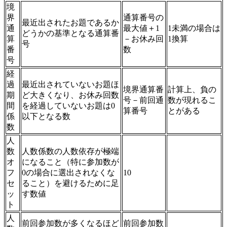
境
界
通算番号の
最近出されたお題であるか
通
最大値＋1
1未満の場合は
どうかの基準となる通算番
算
－お休み回
1換算
号
番
数
号
経
過
最近出されていないお題ほ
境界通算番
計算上、負の
期
ど大きくなり、お休み回数
号－前回通
数が現れるこ
間
を経過していないお題は0
算番号
とがある
係
以下となる数
数
人
数
人数係数の人数依存が極端
オ
になること（特に参加数が
フ
0の場合に選出されなくな
10
セ
ること）を避けるために足
ッ
す数値
ト
人
前回参加数が多くなるほど
前回参加数