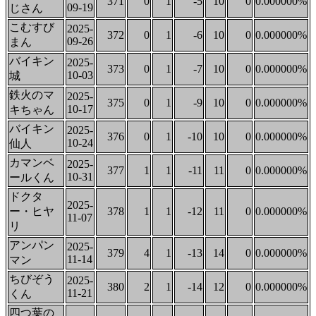
371
0
1
-5
10
0
0.000000%
09-19
じさん
こむすび
2025-
372
0
1
-6
10
0
0.000000%
09-26
まん
バイキン
2025-
373
0
1
-7
10
0
0.000000%
10-03
城
鉄火のマ
2025-
375
0
1
-9
10
0
0.000000%
10-17
キちゃん
バイキン
2025-
376
0
1
-10
10
0
0.000000%
10-24
仙人
カマンベ
2025-
377
1
1
-11
11
0
0.000000%
10-31
ールくん
ドクタ
2025-
ー・ヒヤ
378
1
1
-12
11
0
0.000000%
11-07
リ
アンパン
2025-
379
4
1
-13
14
0
0.000000%
11-14
マン
ちびぞう
2025-
380
2
1
-14
12
0
0.000000%
11-21
くん
四つ葉の