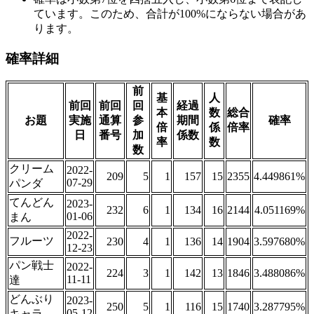
ています。このため、合計が100%にならない場合があ
ります。
確率詳細
前
基
人
前回
前回
回
経過
本
数
総合
お題
実施
通算
参
期間
確率
倍
係
倍率
日
番号
加
係数
率
数
数
クリーム
2022-
209
5
1
157
15
2355
4.449861%
07-29
パンダ
てんどん
2023-
232
6
1
134
16
2144
4.051169%
01-06
まん
2022-
フルーツ
230
4
1
136
14
1904
3.597680%
12-23
パン戦士
2022-
224
3
1
142
13
1846
3.488086%
11-11
達
どんぶり
2023-
250
5
1
116
15
1740
3.287795%
05-12
キャラ