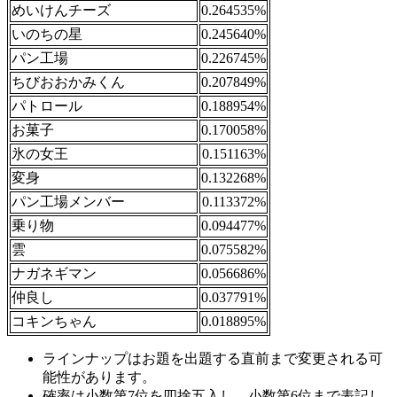
めいけんチーズ
0.264535%
いのちの星
0.245640%
パン工場
0.226745%
ちびおおかみくん
0.207849%
パトロール
0.188954%
お菓子
0.170058%
氷の女王
0.151163%
変身
0.132268%
パン工場メンバー
0.113372%
乗り物
0.094477%
雲
0.075582%
ナガネギマン
0.056686%
仲良し
0.037791%
コキンちゃん
0.018895%
ラインナップはお題を出題する直前まで変更される可
能性があります。
確率は小数第7位を四捨五入し、小数第6位まで表記し