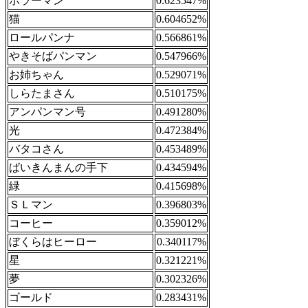
ホラーマン
0.623547%
猫
0.604652%
ロールパンナ
0.566861%
やきそばパンマン
0.547966%
お姉ちゃん
0.529071%
しらたまさん
0.510175%
アンパンマン号
0.491280%
光
0.472384%
バタコさん
0.453489%
ばいきんまんの手下
0.434594%
緑
0.415698%
ＳＬマン
0.396803%
コーヒー
0.359012%
ぼくらはヒーロー
0.340117%
星
0.321221%
夢
0.302326%
ゴールド
0.283431%