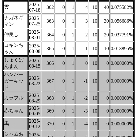
2025-
雲
362
0
1
4
10
40
0.075582%
07-18
ナガネギ
2025-
363
0
1
3
10
30
0.056686%
07-25
マン
2025-
仲良し
364
0
1
2
10
20
0.037791%
08-01
コキンち
2025-
365
0
1
1
10
10
0.018895%
08-08
ゃん
しょくぱ
2025-
366
0
1
0
10
0
0.000000%
08-15
んまん
ハンバー
2025-
ガーキッ
367
0
1
-1
10
0
0.000000%
08-22
ド
2025-
カラフル
368
0
1
-2
10
0
0.000000%
08-29
2025-
赤ちゃん
369
0
1
-3
10
0
0.000000%
09-05
2025-
馬
370
0
1
-4
10
0
0.000000%
09-12
ジャムお
2025-