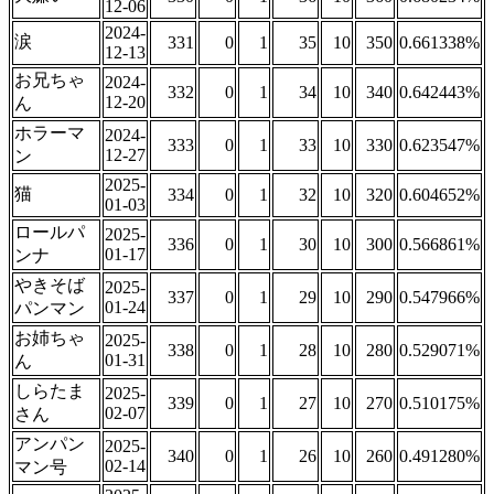
12-06
2024-
涙
331
0
1
35
10
350
0.661338%
12-13
お兄ちゃ
2024-
332
0
1
34
10
340
0.642443%
12-20
ん
ホラーマ
2024-
333
0
1
33
10
330
0.623547%
12-27
ン
2025-
猫
334
0
1
32
10
320
0.604652%
01-03
ロールパ
2025-
336
0
1
30
10
300
0.566861%
01-17
ンナ
やきそば
2025-
337
0
1
29
10
290
0.547966%
01-24
パンマン
お姉ちゃ
2025-
338
0
1
28
10
280
0.529071%
01-31
ん
しらたま
2025-
339
0
1
27
10
270
0.510175%
02-07
さん
アンパン
2025-
340
0
1
26
10
260
0.491280%
02-14
マン号