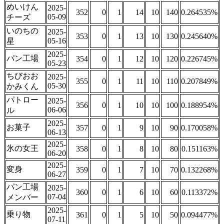
めいけん
2025-
352
0
1
14
10
140
0.264535%
05-09
チーズ
いのちの
2025-
353
0
1
13
10
130
0.245640%
05-16
星
2025-
パン工場
354
0
1
12
10
120
0.226745%
05-23
ちびおお
2025-
355
0
1
11
10
110
0.207849%
05-30
かみくん
パトロー
2025-
356
0
1
10
10
100
0.188954%
06-06
ル
2025-
お菓子
357
0
1
9
10
90
0.170058%
06-13
2025-
氷の女王
358
0
1
8
10
80
0.151163%
06-20
2025-
変身
359
0
1
7
10
70
0.132268%
06-27
パン工場
2025-
360
0
1
6
10
60
0.113372%
07-04
メンバー
2025-
乗り物
361
0
1
5
10
50
0.094477%
07-11